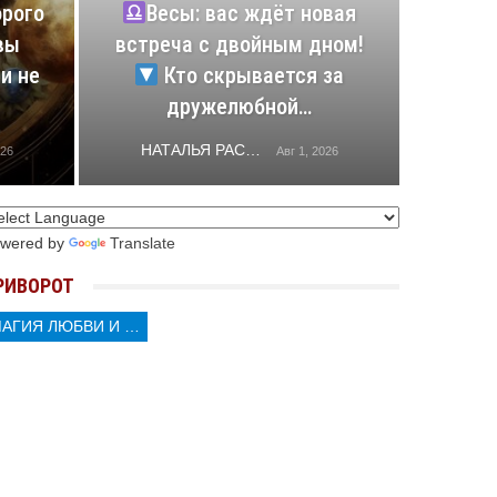
орого
Весы: вас ждёт новая
вы
встреча с двойным дном!
и не
Кто скрывается за
дружелюбной…
НАТАЛЬЯ РАСТОРГУЕВА
026
Авг 1, 2026
wered by
Translate
РИВОРОТ
МАГИЯ ЛЮБВИ И КОЛДОВСТВА