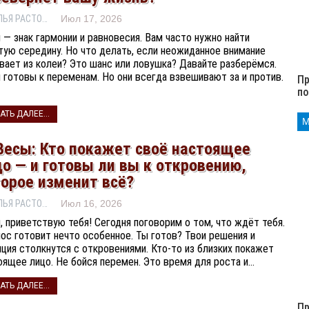
НАТАЛЬЯ РАСТОРГУЕВА
Июл 17, 2026
 — знак гармонии и равновесия. Вам часто нужно найти
тую середину. Но что делать, если неожиданное внимание
вает из колеи? Это шанс или ловушка? Давайте разберёмся.
 готовы к переменам. Но они всегда взвешивают за и против.
Пр
п
АТЬ ДАЛЕЕ...
Весы: Кто покажет своё настоящее
о — и готовы ли вы к откровению,
торое изменит всё?
НАТАЛЬЯ РАСТОРГУЕВА
Июл 16, 2026
, приветствую тебя! Сегодня поговорим о том, что ждёт тебя.
ос готовит нечто особенное. Ты готов? Твои решения и
иция столкнутся с откровениями. Кто-то из близких покажет
оящее лицо. Не бойся перемен. Это время для роста и…
АТЬ ДАЛЕЕ...
Пр