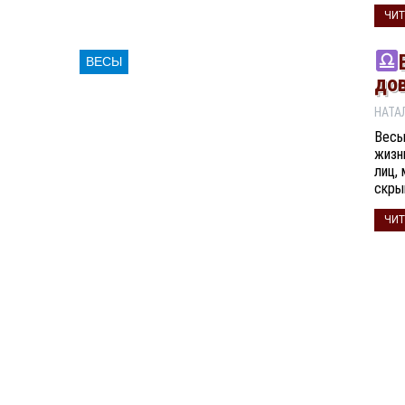
ЧИТ
ВЕСЫ
до
Весы
жизн
лиц,
скры
ЧИТ