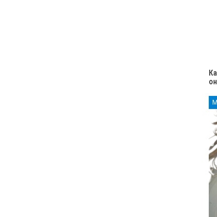
Ка
он