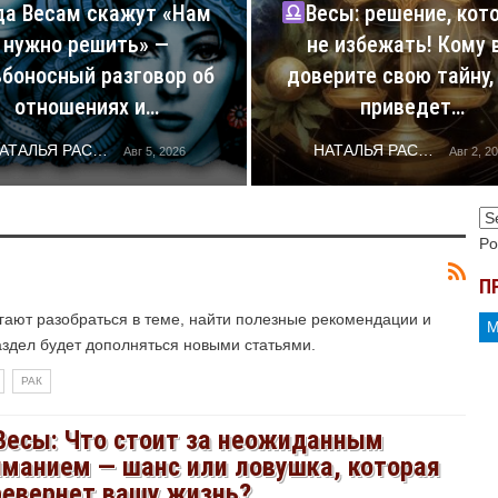
да Весам скажут «Нам
Весы: решение, кот
нужно решить» —
не избежать! Кому 
ьбоносный разговор об
доверите свою тайну, 
отношениях и…
приведет…
НАТАЛЬЯ РАСТОРГУЕВА
НАТАЛЬЯ РАСТОРГУЕВА
Авг 5, 2026
Авг 2, 2
Po
П
ают разобраться в теме, найти полезные рекомендации и
аздел будет дополняться новыми статьями.
РАК
Весы: Что стоит за неожиданным
иманием — шанс или ловушка, которая
ревернет вашу жизнь?