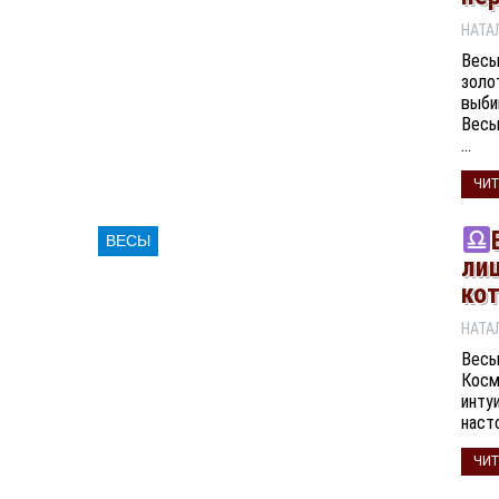
Весы
золо
выби
Весы
…
ЧИТ
ВЕСЫ
лиц
ко
Весы
Косм
инту
наст
ЧИТ