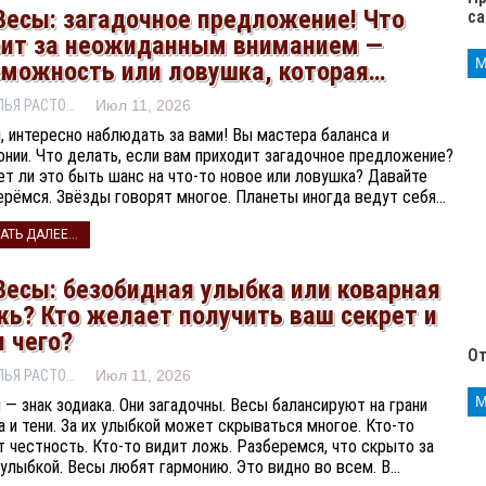
Весы: загадочное предложение! Что
са
оит за неожиданным вниманием —
зможность или ловушка, которая…
НАТАЛЬЯ РАСТОРГУЕВА
Июл 11, 2026
, интересно наблюдать за вами! Вы мастера баланса и
онии. Что делать, если вам приходит загадочное предложение?
т ли это быть шанс на что-то новое или ловушка? Давайте
ерёмся. Звёзды говорят многое. Планеты иногда ведут себя…
АТЬ ДАЛЕЕ...
Весы: безобидная улыбка или коварная
жь? Кто желает получить ваш секрет и
 чего?
От
НАТАЛЬЯ РАСТОРГУЕВА
Июл 11, 2026
 — знак зодиака. Они загадочны. Весы балансируют на грани
а и тени. За их улыбкой может скрываться многое. Кто-то
т честность. Кто-то видит ложь. Разберемся, что скрыто за
 улыбкой. Весы любят гармонию. Это видно во всем. В…