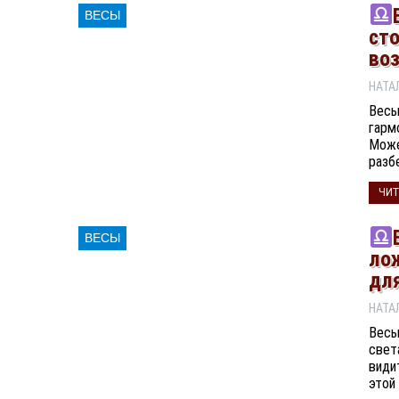
ВЕСЫ
ст
во
Весы
гарм
Може
разб
ЧИТ
ВЕСЫ
ло
для
Весы
свет
види
этой