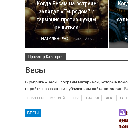
Когда Весам на встрече
Ког
зададут «Ты рядом?»:
гармония против нужды
суд
решиться
НАТАЛЬЯ РАСТОРГУЕВА
Авг 5, 2026
Просмотр Категория
Весы
В рубрике «Весы» собраны материалы, которые помог
перейти к связанным публикациям сайта «n-nu.ru». Р
БЛИЗНЕЦЫ
ВОДОЛЕЙ
ДЕВА
КОЗЕРОГ
ЛЕВ
ОВЕН
ВЕСЫ
вн
пе