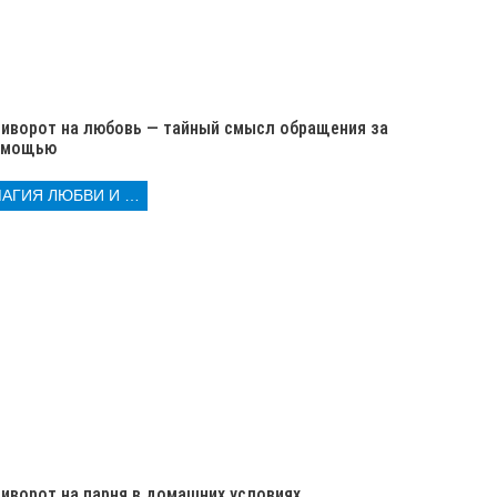
иворот на любовь — тайный смысл обращения за
омощью
МАГИЯ ЛЮБВИ И КОЛДОВСТВА
иворот на парня в домашних условиях