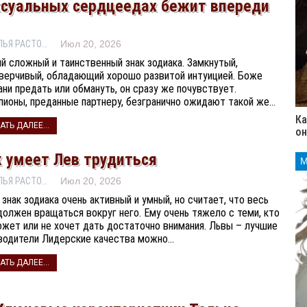
ксуальных сердцеедах бежит впереди
НАТАЛЬЯ РАСТОРГУЕВА
Июл 20, 2026
й сложный и таинственный знак зодиака. Замкнутый,
верчивый, обладающий хорошо развитой интуицией. Боже
ани предать или обмануть, он сразу же почувствует.
пионы, преданные партнеру, безгранично ожидают такой же…
Ка
АТЬ ДАЛЕЕ...
он
к умеет Лев трудиться
НАТАЛЬЯ РАСТОРГУЕВА
Июл 20, 2026
 знак зодиака очень активный и умный, но считает, что весь
должен вращаться вокруг него. Ему очень тяжело с теми, кто
ожет или не хочет дать достаточно внимания. Львы – лучшие
водители Лидерские качества можно…
АТЬ ДАЛЕЕ...