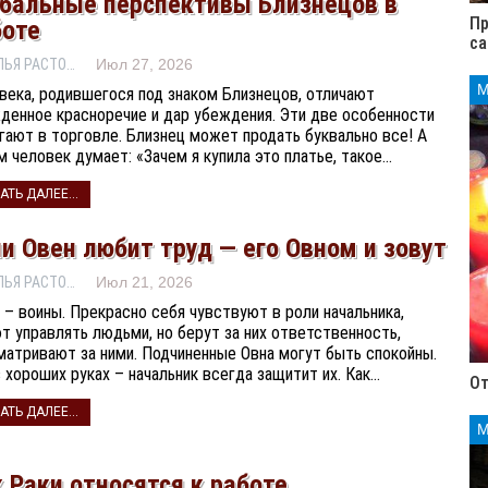
обальные перспективы Близнецов в
Пр
боте
са
НАТАЛЬЯ РАСТОРГУЕВА
Июл 27, 2026
века, родившегося под знаком Близнецов, отличают
денное красноречие и дар убеждения. Эти две особенности
гают в торговле. Близнец может продать буквально все! А
м человек думает: «Зачем я купила это платье, такое…
АТЬ ДАЛЕЕ...
и Овен любит труд — его Овном и зовут
НАТАЛЬЯ РАСТОРГУЕВА
Июл 21, 2026
 – воины. Прекрасно себя чувствуют в роли начальника,
т управлять людьми, но берут за них ответственность,
матривают за ними. Подчиненные Овна могут быть спокойны.
в хороших руках – начальник всегда защитит их. Как…
От
АТЬ ДАЛЕЕ...
 Раки относятся к работе