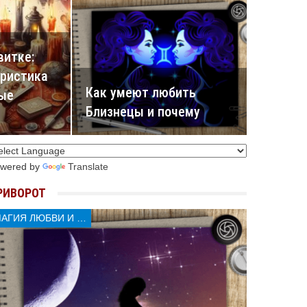
витке:
еристика
Как умеют любить
ные
Близнецы и почему
wered by
Translate
РИВОРОТ
МАГИЯ ЛЮБВИ И КОЛДОВСТВА