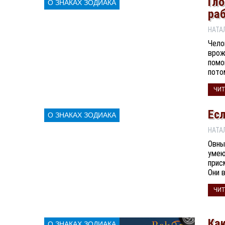
Гл
О ЗНАКАХ ЗОДИАКА
ра
Чело
врож
помо
пото
ЧИТ
Есл
О ЗНАКАХ ЗОДИАКА
Овны
умею
прис
Они 
ЧИТ
Как
О ЗНАКАХ ЗОДИАКА