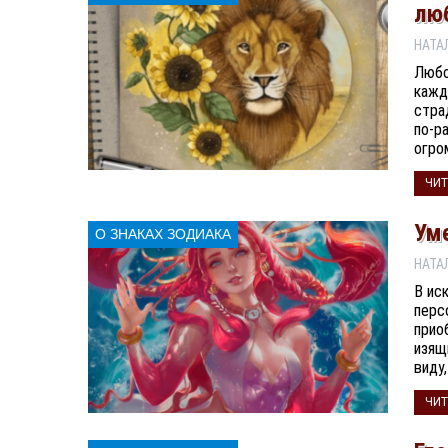
лю
Любо
кажд
стра
по-р
огро
ЧИТ
Ум
О ЗНАКАХ ЗОДИАКА
В ис
перс
прио
изящ
виду,
ЧИТ