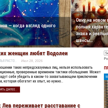
Овну на новом 
нов — когда взгляд одного
полная характ
знака и реаль
шансы…
ких женщин любят Водолеи
Po
НАТАЛЬЯ РАСТОРГУЕВА
Июл 28, 2026
ношении таких непредсказуемых лиц, нельзя использовать
П
иционные, проверенные временем тактики обольщения. Может
дадут себя убедить в каком-то захватывающем приключении
и, которая обогатит их опыт, но нужно…
АТЬ ДАЛЕЕ...
к Лев переживает расставание с