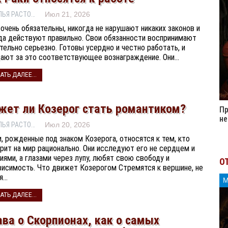
НАТАЛЬЯ РАСТОРГУЕВА
Июл 21, 2026
 очень обязательны, никогда не нарушают никаких законов и
да действуют правильно. Свои обязанности воспринимают
тельно серьезно. Готовы усердно и честно работать, и
ают за это соответствующее вознаграждение. Они…
АТЬ ДАЛЕЕ...
жет ли Козерог стать романтиком?
Пр
не
НАТАЛЬЯ РАСТОРГУЕВА
Июл 20, 2026
, рожденные под знаком Козерога, относятся к тем, кто
рит на мир рационально. Они исследуют его не сердцем и
иями, а глазами через лупу, любят свою свободу и
О
висимость. Что движет Козерогом Стремятся к вершине, не
я…
АТЬ ДАЛЕЕ...
ва о Скорпионах, как о самых