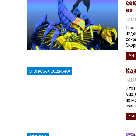
се
их
Самы
недо
сохр
Скор
ЧИТ
Ка
О ЗНАКАХ ЗОДИАКА
Этот
мир 
не м
руко
ЧИТ