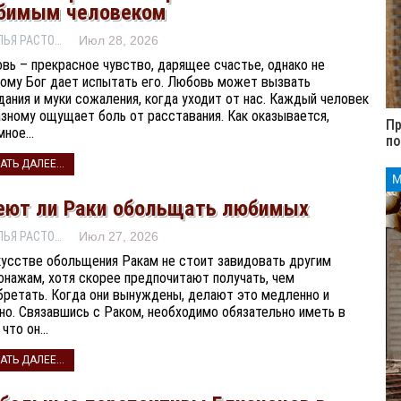
бимым человеком
НАТАЛЬЯ РАСТОРГУЕВА
Июл 28, 2026
вь – прекрасное чувство, дарящее счастье, однако не
ому Бог дает испытать его. Любовь может вызвать
дания и муки сожаления, когда уходит от нас. Каждый человек
азному ощущает боль от расставания. Как оказывается,
Пр
мное…
п
АТЬ ДАЛЕЕ...
еют ли Раки обольщать любимых
НАТАЛЬЯ РАСТОРГУЕВА
Июл 27, 2026
кусстве обольщения Ракам не стоит завидовать другим
онажам, хотя скорее предпочитают получать, чем
бретать. Когда они вынуждены, делают это медленно и
но. Связавшись с Раком, необходимо обязательно иметь в
 что он…
АТЬ ДАЛЕЕ...