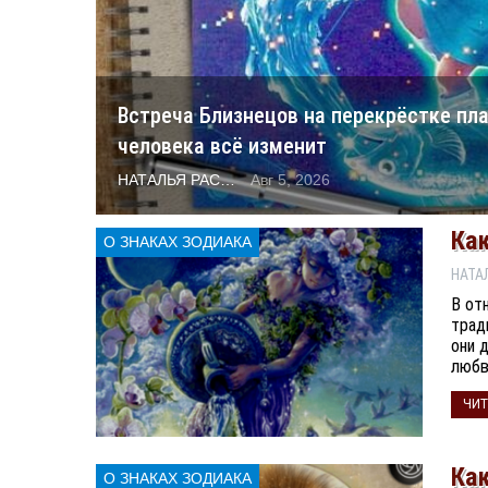
Встреча Близнецов на перекрёстке пла
человека всё изменит
НАТАЛЬЯ РАСТОРГУЕВА
Авг 5, 2026
Ка
О ЗНАКАХ ЗОДИАКА
В от
трад
они 
любв
ЧИТ
Ка
О ЗНАКАХ ЗОДИАКА