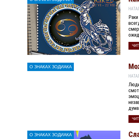
Раки
всег
смер
ожид
ЧИТ
Мо
О ЗНАКАХ ЗОДИАКА
Люди
смот
эмоц
неза
дума
ЧИТ
Сла
О ЗНАКАХ ЗОДИАКА