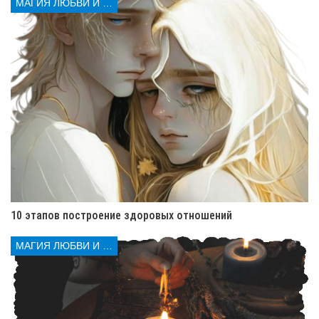
Обряд сильный, и
отворот на жену от мужа
,
МАГИЯ ЛЮБВИ И КОЛДОВСТВА
перестанет работать, как жена оденет кольцо на палец.
После магии на разбивание пары, женщина может
остаться одинокой на всю жизнь. А у бездетной, не
родятся дети. Думайте хорошо, прежде чем рушить
чужие судьбы. А для восстановления гармонии
супругов, совершая ритуалы, твердо верьте в
возрождение любви и возврата вашей любимой.
Читайте также:
Приворот на мужчину в домашних
условиях от профессионала
Читайте также
10 этапов построение здоровых отношений
Приворот на любовь самостоятельно получится
МАГИЯ ЛЮБВИ И КОЛДОВСТВА
или нет?
Приворот на женщину в домашних условиях (на
подарок). От профессионала
Отворот любовницы от мужа читать — 9
проверенных обрядов