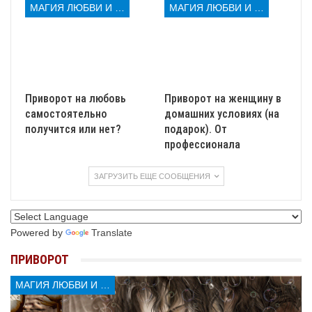
МАГИЯ ЛЮБВИ И КОЛДОВСТВА
МАГИЯ ЛЮБВИ И КОЛДОВСТВА
Отворот на жену от мужа
, перестанет иметь силу при
Приворот на любовь
Приворот на женщину в
появлении бутона.
самостоятельно
домашних условиях (на
получится или нет?
подарок). От
профессионала
Снятие отворота по фото
ЗАГРУЗИТЬ ЕЩЕ СООБЩЕНИЯ
Сама женщина, удачно избавится от магии, с
церковными свечами красного цвета и своей
фотографии. Необходимо на рассвете, поставить вкруг
Powered by
Translate
свечки, зажечь их, внутрь круга поместить фото. Слова
такие:
ПРИВОРОТ
МАГИЯ ЛЮБВИ И КОЛДОВСТВА