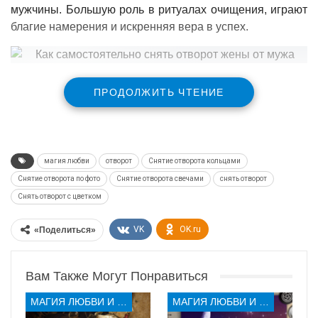
мужчины. Большую роль в ритуалах очищения, играют
благие намерения и искренняя вера в успех.
Снять отворот с цветком
ПРОДОЛЖИТЬ ЧТЕНИЕ
Снять отворот на жену от мужа
, может и супруг и
другой человек. На растущей луне, посадите в горшок с
землей росток будущего цветка. Важно, чтобы цвел он
магия любви
отворот
Снятие отворота кольцами
красным цветом. Отлично подойдет герань.
Снятие отворота по фото
Снятие отворота свечами
снять отворот
Снять отворот с цветком
В землю, предварительно закопайте любую вещь
женщины-пуговицу от любимого халата, другую
VK
OK.ru
«Поделиться»
маленькую и дорогую ей вещицу. Сажая росток
наговорите:
Вам Также Могут Понравиться
МАГИЯ ЛЮБВИ И КОЛДОВСТВА
МАГИЯ ЛЮБВИ И КОЛДОВСТВА