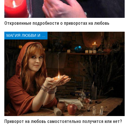
и светлой жизни вместе с мужем (имя)
повелеваю. Порченное к бесам изгоняю,
зло и разлуку тем, кто навел, назад
отправляю.
Откровенные подробности о приворотах на любовь
МАГИЯ ЛЮБВИ И КОЛДОВСТВА
Свечи должны догореть, а фото можно положить
обратно. Очистительный эффект
снятия отворота на
жену от мужа
, начнет работать спустя 3 дня.
Снятие отворота кольцами
Отличный способ вернуть возлюбленную и возродить
угасшие чувства, можно с помощью обручальных колец
Приворот на любовь самостоятельно получится или нет?
и святой водой. Чтобы
снять отворот на жену
от