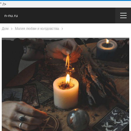
" />
n-nu.ru
Дом
Магия любви и колдовства