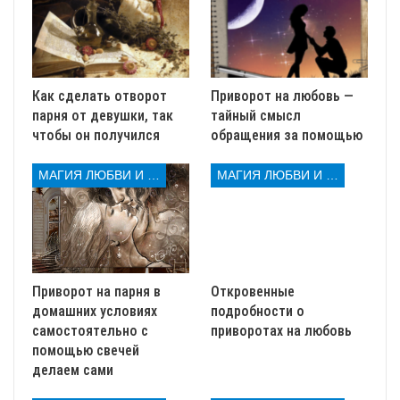
Как цветок прорастет, так и
ненависть из сердца жены (имя) от
мужа (имя) уйдет.
Как сделать отворот
Приворот на любовь —
парня от девушки, так
тайный смысл
чтобы он получился
обращения за помощью
МАГИЯ ЛЮБВИ И КОЛДОВСТВА
МАГИЯ ЛЮБВИ И КОЛДОВСТВА
Впоследствии, несколько раз в неделю и по мере
зацветания, подходите к горшочку и говорите заговор:
Приворот на парня в
Откровенные
домашних условиях
подробности о
Цветок вырастает, корни страсти в
самостоятельно с
приворотах на любовь
сердце жены (имя) к мужу (имя)
помощью свечей
впускает. Как цветок алым цветом
делаем сами
зацветет, так и любовь жены (имя) к
мужу (имя) вновь силу обретет.