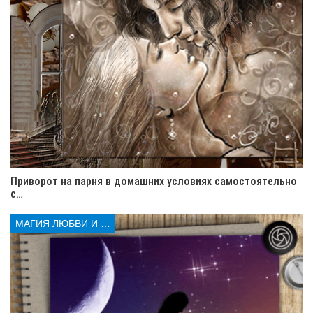
Чары сгорят, любовь супруги (имя) к
супругу (имя) возродят. Все что
наведено, да на порчено, снимаю,
чувства супружеские (имя)
возвращаю. Быть отныне нам
вместе, как жениху и невесте, как
супругам любимым, самою судьбой
друг другу сулимой.
Приворот на парня в домашних условиях самостоятельно
с…
МАГИЯ ЛЮБВИ И КОЛДОВСТВА
Фото спрячьте в конверт и положите в укромное место.
Во время
снятия
обряда
отворота на жену от мужа
,
нужно вспоминать только лучшие моменты вашей
совместной жизни. Занимает обряд около недели.