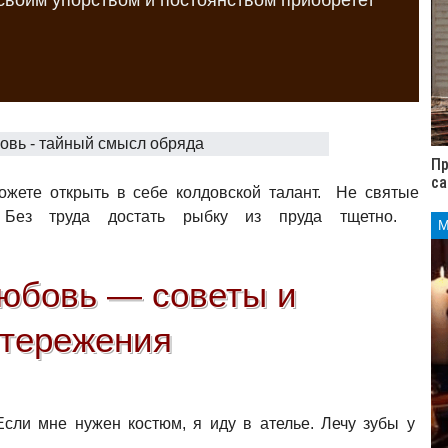
 своим упорством и постоянством приобретет
Пр
са
жете открыть в себе колдовской талант. Не святые
. Без труда достать рыбку из пруда тщетно.
любовь — советы и
стережения
сли мне нужен костюм, я иду в ателье. Лечу зубы у