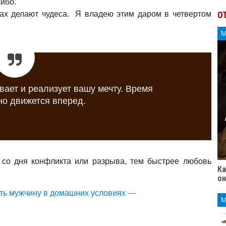
ибо.
ках делают чудеса. Я владею этим даром в четвертом
О
вает и реализует вашу мечту. Время
но движется вперед.
со дня конфликта или разрыва, тем быстрее любовь
Ка
он
ть мужчину в домашних условиях —