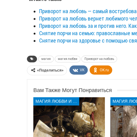
Приворот на любовь — самый востребов
Приворот на любовь вернет любимого чел
Приворот на любовь за и против него. Ка
Снятие порчи на семью: православные м
Снятие порчи на здоровье с помощью свя
магия
магия любви
Приворот на любовь
VK
OK.ru
«Поделиться»
Вам Также Могут Понравиться
МАГИЯ ЛЮБВИ И КОЛДОВСТВА