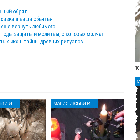
анный обряд
овека в ваши обьятья
к еще вернуть любимого
етоды защиты и молитвы, о которых молчат
тых икон: тайны древних ритуалов
10
МАГИЯ ЛЮБВИ И КОЛДОВСТВА
МАГИЯ ЛЮБВИ И КОЛДОВСТВА