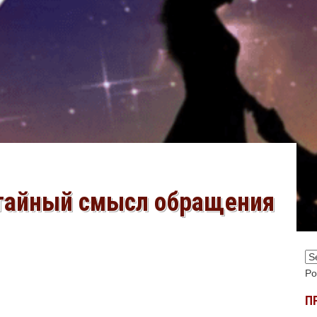
 тайный смысл обращения
Po
П