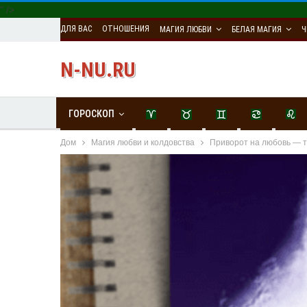
" />
ДЛЯ ВАС
ОТНОШЕНИЯ
МАГИЯ ЛЮБВИ
БЕЛАЯ МАГИЯ
Ч
N-NU.RU
ГОРОСКОП
Дом
Магия любви и колдовства
Приворот на любовь — 