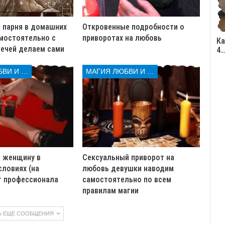
 парня в домашних
Откровенные подробности о
мостоятельно с
приворотах на любовь
Ка
ечей делаем сами
4
МАГИЯ ЛЮБВИ И КОЛДОВСТВА
МАГИЯ ЛЮБВИ И КОЛДОВСТВА
а женщину в
Сексуальный приворот на
ловиях (на
любовь девушки наводим
т профессионала
самостоятельно по всем
правилам магии
Ь ЕЩЕ СООБЩЕНИЯ