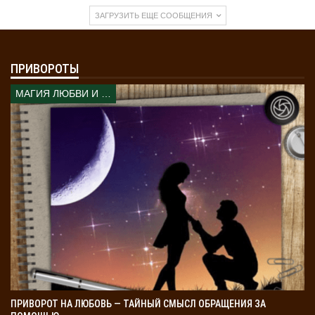
Снятие сглаза воском — это только начало. После
ЗАГРУЗИТЬ ЕЩЕ СООБЩЕНИЯ
обряда нужно защитить себя от негатива.
Молитвы и защита
. После ритуала прочитайте
молитвы на защиту. Например, молитву к
ПРИВОРОТЫ
Архангелу Михаилу:
«Архангел Михаил, встань
МАГИЯ ЛЮБВИ И КОЛДОВСТВА
на защиту. Огради меня мечом своим от всякого
зла, от тёмных сил. Пусть зло ко мне не
придёт. Пусть путь будет чист. Аминь.»
Это
создаст защиту вокруг человека.
Обереги
. Носите защитный крест или оберег.
Обереги, такие как красная нить, помогают
избежать нового сглаза.
Освящение дома
. Освятите дом после снятия
сглаза. Это можно сделать святой водой и
молитвами. Обойдите дом по часовой стрелке,
окропляя углы водой и читая «Отче наш». Это
поможет удалить остатки негатива.
ПРИВОРОТ НА ЛЮБОВЬ — ТАЙНЫЙ СМЫСЛ ОБРАЩЕНИЯ ЗА
Свечи и энергия
. Поставьте свечу перед иконой