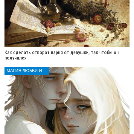
во время ритуала
Снять сглаз воском — это не только техника. Это
духовный акт. Важно обратить внимание на детали.
Тишина и спокойствие
. Во время обряда не
должно быть звуков. Сосредоточенность очень
Как сделать отворот парня от девушки, так чтобы он
важна. Энергия должна быть направлена на
получился
защиту.
Пламя свечи
. Наблюдайте за пламенем. Если
МАГИЯ ЛЮБВИ И КОЛДОВСТВА
оно горит ровно — энергии чисты. Если пламя
трепещет — рядом есть негатив. Продолжайте
ритуал, пока пламя не станет ровным.
Форма воска
. Когда воск затвердеет,
внимательно посмотрите на него. Острые формы
или пузыри говорят о том, что сглаз не ушёл. В
этом случае ритуал лучше повторить.
Ваше состояние
. Во время ритуала обращайте