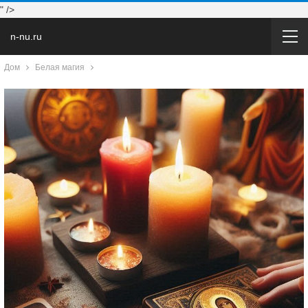
" />
n-nu.ru
Дом
Белая магия