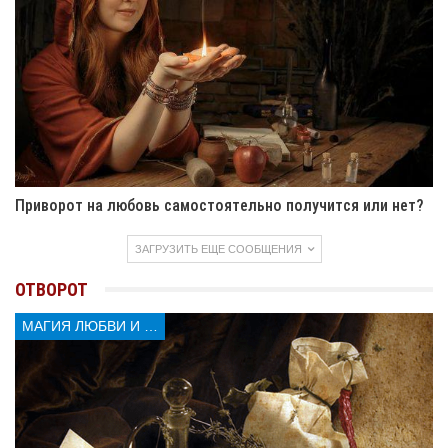
Во время литья воска следите за его формой. Воск
образует узоры и фигуры. Эти фигуры показывают, что
происходит в жизни человека. Если фигура гладкая —
сглаз снят. Если острые углы — сглаз ещё сильный.
Нужно продолжить обряд.
Заговор 2:
«Как воск льётся, так зло уходит. Сглаз
покидает раба Божьего (имя). Пусть сила Божья
защитит, да огонь святой очистит. Пусть душа
Приворот на любовь самостоятельно получится или нет?
свободной станет. Пусть сердце снова светит.
Аминь.»
ЗАГРУЗИТЬ ЕЩЕ СООБЩЕНИЯ
Чтение молитвы продолжайте до тех пор, пока воск не
ОТВОРОТ
затвердеет. Держите в голове образ защиты. Когда воск
МАГИЯ ЛЮБВИ И КОЛДОВСТВА
затвердел, выньте его из воды. Посмотрите на форму.
Если она гладкая и круглая — ритуал прошёл удачно.
На что стоит обратить внимание