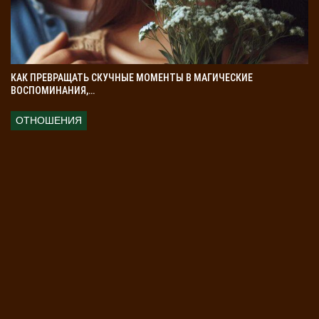
Их нельзя оставлять дома.
Ткань и миска
. Ткань постирайте в солёной воде.
Соль очищает от негатива. Миску, в которой
плавили воск, промойте в солёной воде. Больше
КАК ПРЕВРАЩАТЬ СКУЧНЫЕ МОМЕНТЫ В МАГИЧЕСКИЕ
не используйте её в обычных целях.
ВОСПОМИНАНИЯ,…
После утилизации всех предметов поблагодарите
ОТНОШЕНИЯ
высшие силы. Это завершает ритуал. Все предметы
должны быть убраны с уважением. Они стали частью
важного духовного действия.
Заключение
Снять сглаз воском — это древний метод. Он помогает
избавиться от негатива и восстановить баланс. Воск
впитывает негатив, оставляя человека чистым.
Главное — правильно подготовиться, провести ритуал