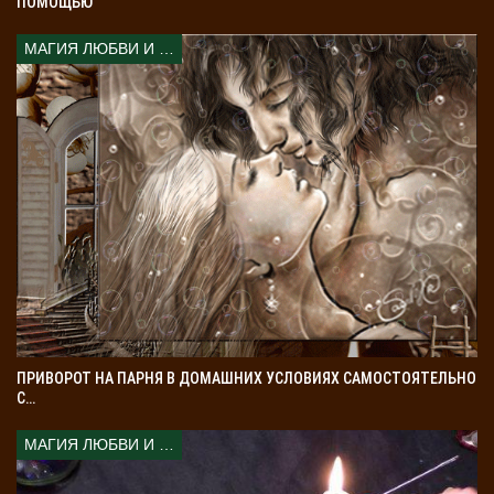
ПОМОЩЬЮ
и дайте ей догореть. Огонь — это защита и свет.
МАГИЯ ЛЮБВИ И КОЛДОВСТВА
Он помогает устранить тёмные энергии.
Позитивные мысли
. Сохраняйте позитивный
настрой. Негативные мысли привлекают новые
неприятности. После обряда верьте в защиту и не
думайте о сглазе. Это поможет сохранить чистоту.
Эти меры помогут закрепить результат. Главное —
верить в защиту и поддерживать позитивную энергию.
Когда ждать результат после
снятия сглаза воском
ПРИВОРОТ НА ПАРНЯ В ДОМАШНИХ УСЛОВИЯХ САМОСТОЯТЕЛЬНО
С…
Результат после снятия сглаза воском может
проявиться сразу или постепенно. Это зависит от силы
МАГИЯ ЛЮБВИ И КОЛДОВСТВА
негатива.