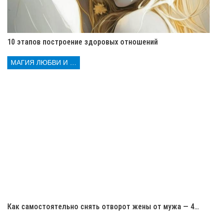
внимание на ощущения. Если появляется тяжесть
или головная боль — негатив ещё силён.
Продолжайте обряд и молитесь.
Используемая вода
. Вода после ритуала важна.
10 этапов построение здоровых отношений
Она впитывает негатив. Эту воду нельзя
оставлять дома. Её нужно вылить под дерево или
МАГИЯ ЛЮБВИ И КОЛДОВСТВА
в реку, чтобы негатив ушёл.
Записывайте свои ощущения и наблюдения после
каждого этапа. Это поможет понять, что происходит и
как меняется состояние. Снять сглаз воском — это
работа, требующая внимания к деталям.
Защита после обряда. Как
защитить себя после снятия
сглаза
Как самостоятельно снять отворот жены от мужа — 4…