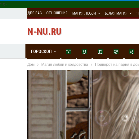
" />
ДЛЯ ВАС
ОТНОШЕНИЯ
МАГИЯ ЛЮБВИ
БЕЛАЯ МАГИЯ
Ч
N-NU.RU
ГОРОСКОП
Дом
Магия любви и колдовства
Приворот на парня в до