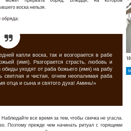
е может прервать обряд. Блюдце, на котором
ывшего воска нельзя.
 обряда:
едней капли воска, так и возгорается в рабе
10
жьей (имя). Разгорается страсть, любовь и
 обиды уходят от раба божьего (имя) на рабу
ь светлая и чистая, огнем неопалимая раба
мя отца и сына и святого духа! Аминь!»
. Наблюдайте все время за тем, чтобы свечка не угасла.
во. Поэтому прежде чем начинать ритуал с горящими