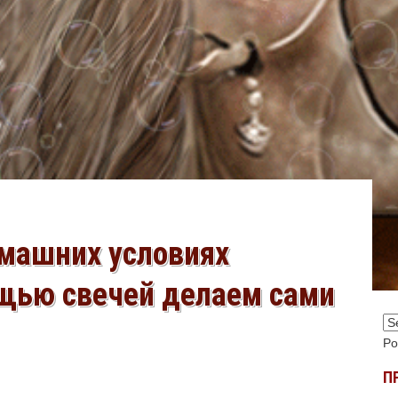
омашних условиях
щью свечей делаем сами
Po
П