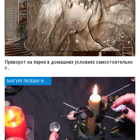
Подготовив все необходимое
и выбрав подходящий день,
приступайте к сексуальному
привороту на девушку в
домашних условиях.
Приворот на парня в домашних условиях самостоятельно
с…
Место, где выполняется приворот
МАГИЯ ЛЮБВИ И КОЛДОВСТВА
Закройтесь в своей спальне. Обустройте так, чтобы вас
никто не беспокоил. Выключите верхний и настольный
электрический свет. Пользуйтесь исключительно
свечами, которые зажгите от нового спичечного
коробка.
Как располагаются магические предметы,
участвующие в сексуальном привороте