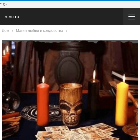
" />
n-nu.ru
Дом
Магия любви и колдовства