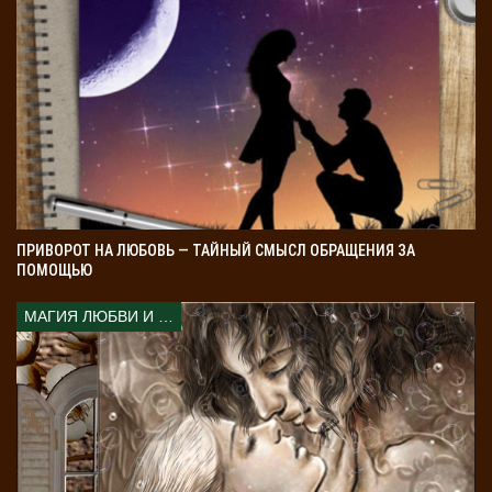
Следите, чтобы волоски не догорели, пока вы читаете
заговор. Можете прижать их пальцами, чтобы не
горели, а дымились. Через неделю, когда завершите
обряд, оставшиеся волоски сожгите над пламенем
свечи.
⦁ Куда девать предметы, которыми делается
ваш приворот
ПРИВОРОТ НА ЛЮБОВЬ — ТАЙНЫЙ СМЫСЛ ОБРАЩЕНИЯ ЗА
ПОМОЩЬЮ
После обряда огарки свечей и обмылок нужно
закопать. Сделайте это как можно ближе к дому
МАГИЯ ЛЮБВИ И КОЛДОВСТВА
девушки, которую возжелали. Если вхожи к ней в дом,
то спрячьте их где-нибудь там. А воду с красным
перцем вылить на перекрестке.
⦁ Как должен вести себя тот, кто делает приворот
Чтобы приворот подействовал наверняка, до начала