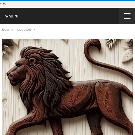
" />
n-nu.ru
Дом
Гороскоп