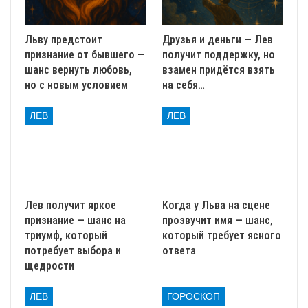
Львы: Подозрительные
Льву предстоит
Друзья и деньги — Лев
фигуры в коллективе
признание от бывшего —
получит поддержку, но
шанс вернуть любовь,
взамен придётся взять
Львы
, на работе к вам тянутся многие. Ваша
но с новым условием
на себя…
уверенность и решительность — как прожектор. Это
привлекает тех, кто ищет лидера.
Но будьте
ЛЕВ
ЛЕВ
внимательны! Не все, кто улыбается, хотят вам добра.
В этом месяце Венера усиливает ревность и зависть в
вашем окружении.
Кто старается втереться в доверие?
Это
коллега, который внезапно начал льстить вам.
Лев получит яркое
Когда у Льва на сцене
Он предлагает помощь. Берет на себя вашу
признание — шанс на
прозвучит имя — шанс,
триумф, который
который требует ясного
работу. Напрашивается на встречи вне офиса.
потребует выбора и
ответа
Подлинные цели:
Под маской «друга» могут
щедрости
скрываться амбиции. Он хочет узнать ваши
методы работы. Затем использовать их против
ЛЕВ
ГОРОСКОП
вас. Возможно, чтобы продвинуться по службе.