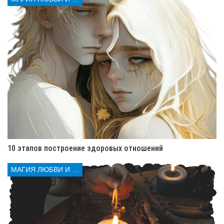
Не делитесь информацией с теми, кого плохо
знаете.
Любовь с первого взгляда:
Осторожность прежде всего
Любовь с первого взгляда — магия. Львы переживают
её особенно ярко. Но эта магия несет и риски.
Кто пытается вас покорить?
В этом месяце
будут те, кто готов броситься в любовь. Особенно
в ретроградный Меркурий. Когда эмоции
накалены.
10 этапов построение здоровых отношений
Подлинные цели:
Не все хотят любви.
Некоторые хотят быть рядом с вами ради статуса.
МАГИЯ ЛЮБВИ И КОЛДОВСТВА
Что делать?
Львы, присмотритесь к деталям. Не
спешите с решением. Дайте себе время узнать
человека.