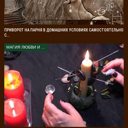
люди, которые вдруг стали лучшими друзьями.
Подлинные цели:
Они хотят разделить ваш
успех. Не прикладывая усилий.
Что делать?
Держите достижения при себе.
ПРИВОРОТ НА ПАРНЯ В ДОМАШНИХ УСЛОВИЯХ САМОСТОЯТЕЛЬНО
Настоящие друзья рядом независимо от ваших
С…
денег.
МАГИЯ ЛЮБВИ И КОЛДОВСТВА
Львы, ваша харизма и сила привлекают многих. Но
важно помнить о своих границах. Доверяйте только
тем, кто этого заслуживает. Следите за влиянием
планет и доверяйте интуиции. Пусть звезды ведут вас.