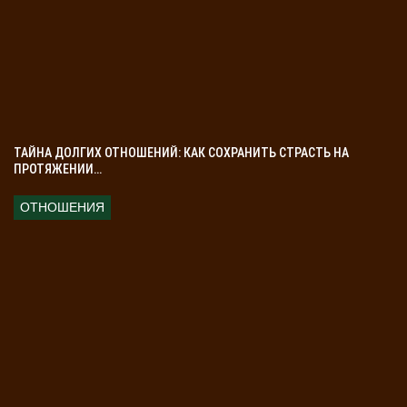
🎲 Играйте ради удовольствия.
🌌 Доверяйте интуиции, не рискуйте многим.
💫 Удача приходит к тем, кто готов принять ее.
ТАЙНА ДОЛГИХ ОТНОШЕНИЙ: КАК СОХРАНИТЬ СТРАСТЬ НА
ПРОТЯЖЕНИИ…
ОТНОШЕНИЯ