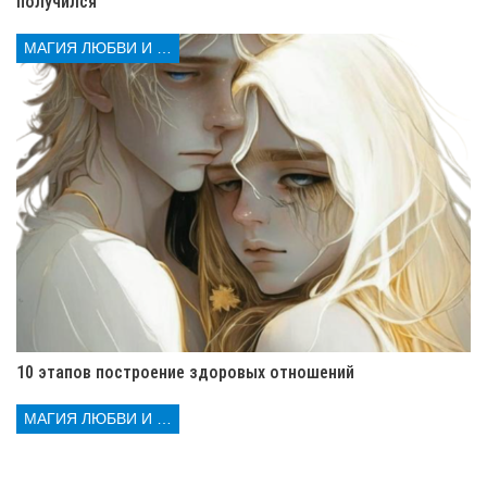
получился
Вы хотите, чтобы близкие чувствовали вашу
любовь и заботу
. Но понимали вашу потребность в
МАГИЯ ЛЮБВИ И КОЛДОВСТВА
личном пространстве.
Влияние Луны делает вас чуткими к нуждам семьи. Вы
умеете слушать и поддерживать. Водолеи любят
собираться с близкими, обсуждать темы, делиться
мыслями. Важно сохранять баланс и иметь время для
себя.
Вы стремитесь к честности и открытости. Не любите
скрытности. Дети могут рассчитывать на вашу
поддержку.
Семейные особенности Водолеев:
10 этапов построение здоровых отношений
🏡 Стремление к честным отношениям.
🌿 Любовь к обмену идеями.
МАГИЯ ЛЮБВИ И КОЛДОВСТВА
💖 Желание создать гармонию в доме.