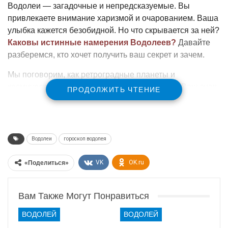
Водолеи — загадочные и непредсказуемые. Вы
привлекаете внимание харизмой и очарованием. Ваша
улыбка кажется безобидной. Но что скрывается за ней?
Каковы истинные намерения Водолеев?
Давайте
разберемся, кто хочет получить ваш секрет и зачем.
Мы поговорим, как ретроградные планеты и
космические влияния влияют на вашу жизнь. Ваш знак
ПРОДОЛЖИТЬ ЧТЕНИЕ
— символ свободы. В нем есть корни и воля к
исследованиям. Водолеи стремятся быть впереди. Это
привлекает внимание других. Кто-то смотрит с
восхищением. Кто-то с интересом. Люди хотят узнать
Водолеи
гороскоп водолея
ваши секреты. 🌠
VK
OK.ru
«Поделиться»
Важно
знать, что Водолеи чувствуют изменения в
энергиях. Они видят глубже. Это делает их уязвимыми.
Вам Также Могут Понравиться
Сегодня мы поговорим о:
ВОДОЛЕЙ
ВОДОЛЕЙ
Работе и карьере Водолеев 💼