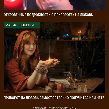
решения. Вы видите возможности там, где другие
видят проблемы. Ваши планы могут быть связаны с
наукой, искусством или общественной деятельностью.
ОТКРОВЕННЫЕ ПОДРОБНОСТИ О ПРИВОРОТАХ НА ЛЮБОВЬ
Вы любите строить планы с участием других. Ваши
МАГИЯ ЛЮБВИ И КОЛДОВСТВА
идеи вдохновляют окружающих. Многие готовы
следовать за вами.
Планы на будущее Водолеев:
🧭 Желание изменить мир.
🤝 Вовлечение близких в свои идеи.
🚀 Готовность к риску ради целей.
🏥 Здоровье Водолеев: энергия и
забота о себе
Здоровье для Водолеев — это равновесие.
Вы
ПРИВОРОТ НА ЛЮБОВЬ САМОСТОЯТЕЛЬНО ПОЛУЧИТСЯ ИЛИ НЕТ?
стремитесь к гармонии
. Вы знаете, что самочувствие
зависит от эмоций. Водолеи часто обращают внимание
ЗАГРУЗИТЬ ЕЩЕ СООБЩЕНИЯ