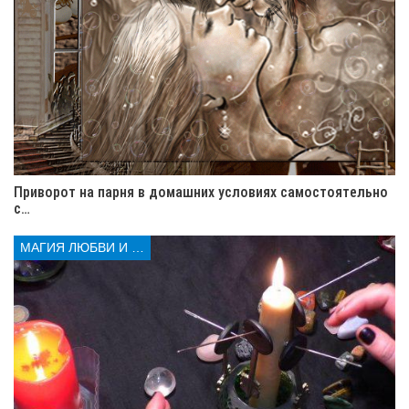
🎨 Стремление к творчеству и отказ от
однообразия.
💻 Интерес к новым технологиям.
🌍 Желание изменить мир.
💞 Встреча с неожиданностью:
новые люди в жизни Водолеев
Водолеи
, вы всегда готовы к неожиданностям.
Приворот на парня в домашних условиях самостоятельно
Особенно к новым встречам.
Ваше обаяние
с…
привлекает людей
. Вы легко заводите знакомства.
Встречи для вас — шанс узнать новое.
МАГИЯ ЛЮБВИ И КОЛДОВСТВА
Когда Венера ретроградная, могут возникать
неожиданные повороты. Кто-то из старых знакомых
вернется. Или появится человек с общими интересами.
Водолеи всегда открыты для общения. Это делает их
интересными.
Вы часто становитесь центром внимания на