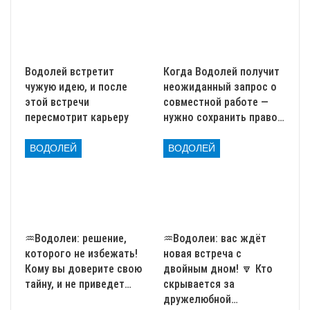
Удивительных встречах и внезапной любви ❤️
Семейных ценностях и мечтах о будущем
👨‍👩‍👧‍👦
Финансовом росте и выигрыше в лотерею 💸
Водолей встретит
Когда Водолей получит
Начнем!
чужую идею, и после
неожиданный запрос о
этой встречи
совместной работе —
🌟 Водолеи на работе:
пересмотрит карьеру
нужно сохранить право…
уверенность и
ВОДОЛЕЙ
ВОДОЛЕЙ
независимость
Водолеи на работе — настоящие революционеры. Вы
стремитесь быть оригинальными. Вы избегаете правил.
Вам нравится экспериментировать и предлагать
♒Водолеи: решение,
♒Водолеи: вас ждёт
которого не избежать!
новая встреча с
новое
. Это делает вас незаменимыми. Вас нельзя не
Кому вы доверите свою
двойным дном! 🔽 Кто
заметить. Вы предлагаете необычные идеи. Не каждый
тайну, и не приведет…
скрывается за
решится их воплотить.
дружелюбной…