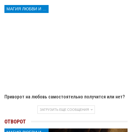
Необходимо мысленно желать освобождения от
этих отношений. Только тогда отворот девушки от
МАГИЯ ЛЮБВИ И КОЛДОВСТВА
парня наберет необходимую мощь и станет
работать.
Во время того, как снимок разрывается, нужно читать
заговор. Его нужно знать наизусть, чтобы он
произносился практически на автомате, не отвлекая от
эмоции. Читать нужно вслух, четко проговаривая
каждое слово.
Приворот на любовь самостоятельно получится или нет?
ЗАГРУЗИТЬ ЕЩЕ СООБЩЕНИЯ
ОТВОРОТ