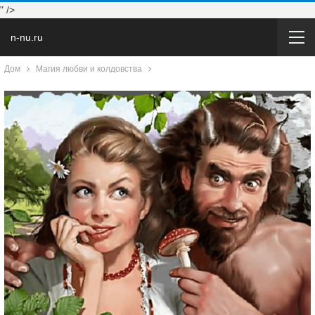
" />
n-nu.ru
Дом
Магия любви и колдовства