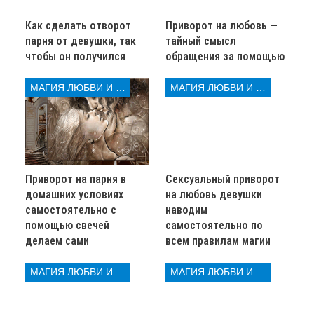
Как сделать отворот
Приворот на любовь —
парня от девушки, так
тайный смысл
чтобы он получился
обращения за помощью
Это способствует угасанию чувств и отношений. Но
нельзя рассчитывать, что ритуал начнет действовать
МАГИЯ ЛЮБВИ И КОЛДОВСТВА
МАГИЯ ЛЮБВИ И КОЛДОВСТВА
сиюминутно после проведения. Должно пройти какой-
то отрезок времени, чтобы вы поняли, что чувства
уходят и вы больше не зависите маниакально от
партнера.
На это нужно время. Сам отворот делают на
Приворот на парня в
Сексуальный приворот
уходящей Луне. Проводят в одиночестве. Никто
домашних условиях
на любовь девушки
не должен знать о времени и способе
самостоятельно с
наводим
совершения отворотного ритуала.
помощью свечей
самостоятельно по
Самым распространенным является отворот по
делаем сами
всем правилам магии
фотографии.
Уже в самом начале, после того как девушку
МАГИЯ ЛЮБВИ И КОЛДОВСТВА
МАГИЯ ЛЮБВИ И КОЛДОВСТВА
начнут отрабатывать по фотографии, у нее
начнется отторжение спутника. Она начнет