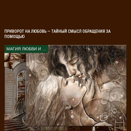
ночное время, чтобы никто не видел. Длать это нужно
без свидетелей в ночное время.
После свершения магического ритуала необходимо в
течении трех дней читать молитву «Отче наш», а после
ПРИВОРОТ НА ЛЮБОВЬ — ТАЙНЫЙ СМЫСЛ ОБРАЩЕНИЯ ЗА
посетить храм, исповедоваться и оставить в храме
ПОМОЩЬЮ
дары на покаяние.
МАГИЯ ЛЮБВИ И КОЛДОВСТВА