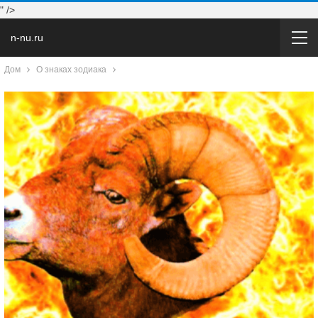
" />
n-nu.ru
Дом
О знаках зодиака