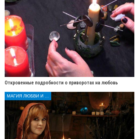
Читайте также
5 знаков зодиака, которые всегда выигрывают в
спорах
3 знака зодиака, которые притягивают самые
необычные находки
5 знаков зодиака, которые ни с кем не делятся
своими секретами
Три знака Зодиака, которые часто становятся
неудачниками
Как знак зодиака влияет на ваш финансовый
Откровенные подробности о приворотах на любовь
успех
МАГИЯ ЛЮБВИ И КОЛДОВСТВА