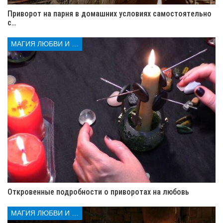
но не забывайте о том, что это может
Приворот на парня в домашних условиях самостоятельно
привести к ряду увлекательных и
с…
приятных возможностей.
МАГИЯ ЛЮБВИ И КОЛДОВСТВА
Надеюсь, что мой прогноз о том, что ожидает Рака в
2023 году, будет полезным для всех, кто ищет новые
впечатления и возможности в своей жизни.
Важно помнить, что каждый человек уникален, и
прогнозы астрологов могут иметь свои ограничения. В
конечном итоге, все зависит от вас и того, как вы
реагируете на изменения в вашей жизни. Желаю всем
Ракам удачи и успеха в 2023 году!
Откровенные подробности о приворотах на любовь
Читайте также:
15 отрицательных черт Рака: что
МАГИЯ ЛЮБВИ И КОЛДОВСТВА
нужно знать