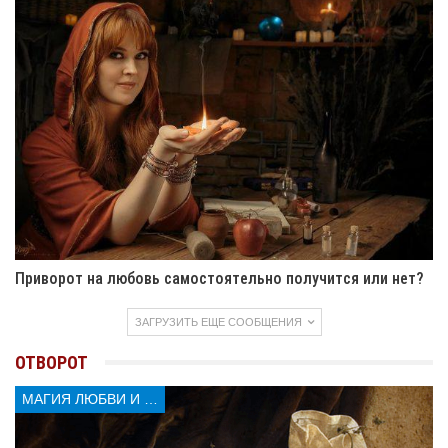
Читайте также
15 потрясающих положительных качеств Рака
Три знака Зодиака, которые обладают
уникальным умом и интеллектом
Три знака Зодиака, которые часто становятся
неудачниками
Умеют ли Раки обольщать любимых
5 знаков зодиака, которые всегда выигрывают в
спорах
Приворот на любовь самостоятельно получится или нет?
ЗАГРУЗИТЬ ЕЩЕ СООБЩЕНИЯ
ОТВОРОТ
МАГИЯ ЛЮБВИ И КОЛДОВСТВА