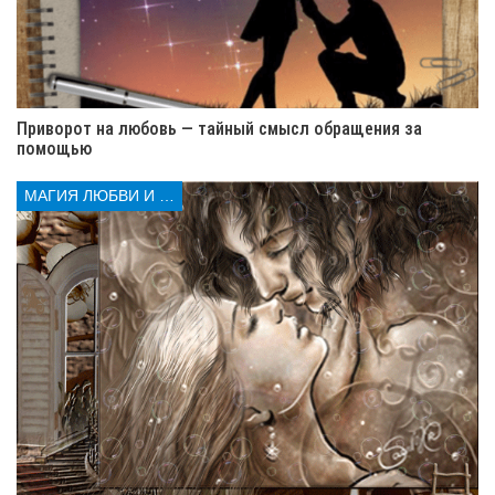
Это может привести к ряду романтических и
креативных возможностей, которые могут быть
особенно привлекательными для Раков, которые
ищут новые впечатления в своей жизни.
Приворот на любовь — тайный смысл обращения за
В целом, 2023 год будет интересным и разнообразным
помощью
для Раков. Важно помнить о том, что некоторые
испытания могут быть трудными, но они также могут
МАГИЯ ЛЮБВИ И КОЛДОВСТВА
привести к ряду положительных изменений в вашей
жизни.
Вам нужно будет доверять своей
интуиции и стремиться к балансу между
эмоциональностью и здравым смыслом.
Будьте готовы к тому, что вам придется
выходить за рамки своей зоны комфорта,