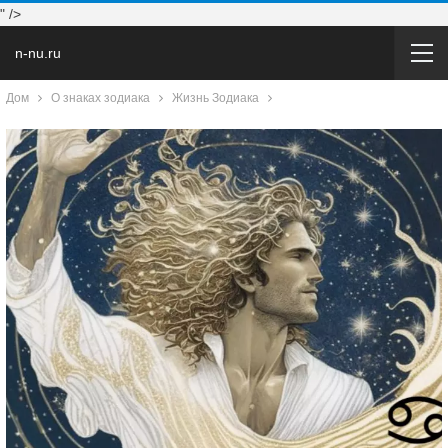
" />
n-nu.ru
Дом
О знаках зодиака
Жизнь Зодиака