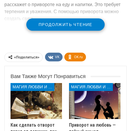
расскажет о привороте на еду и напитки. Это требует
терпения и уважения. С помощью приворота можно
создать связь.
ПРОДОЛЖИТЬ ЧТЕНИЕ
Магия скрыта в деталях. Любая магия начинается с
веры. В привороте важны не только слова. Важны и
мысли. Каждое действие становится частью ритуала.
Нет места случайным движениям. Всё должно быть
VK
OK.ru
«Поделиться»
направлено на один результат — пробудить чувства.
Многие боятся ритуалов. Есть страх перед
Вам Также Могут Понравиться
последствиями. Но с чистыми намерениями магия
безопасна. Главное — подготовиться. Нужно следовать
МАГИЯ ЛЮБВИ И КОЛДОВСТВА
МАГИЯ ЛЮБВИ И КОЛДОВСТВА
инструкциям и вложить светлые чувства.
Помните: это не просто кулинария. Это настоящая
магия. Она требует внимания и понимания. Важно
соблюдать все шаги. От подготовки до защиты.
Рассмотрим, как это сделать.
Как сделать отворот
Приворот на любовь —