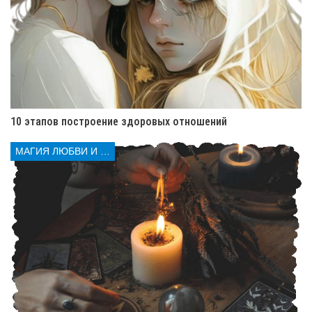
энергия влияет на приворот. Чем больше внутренней
гармонии, тем лучше.
Помните, магия — это не игрушка. Подходите к
процессу с уважением. Магия может творить чудеса. Но
легкомыслие может привести к последствиям.
10 этапов построение здоровых отношений
Защита после ритуала: как
МАГИЯ ЛЮБВИ И КОЛДОВСТВА
оградить себя и близкого
человека ⛨️
После приворота нужно поставить защиту. Это важно,
чтобы энергия не причинила вред.
Как поставить защиту
:
Зажгите белую свечу
. Прочитайте молитву
«Отче наш». Это очистит пространство.